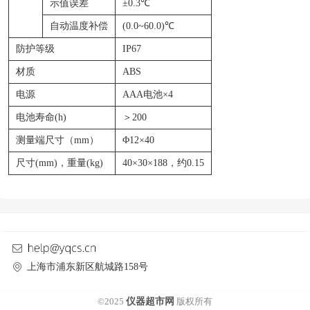
示值误差
±0.3℃
自动温度补偿
(0.0~60.0)℃
防护等级
IP67
材质
ABS
电源
AAA电池×4
电池寿命(h)
＞200
测量端尺寸（mm）
Φ12×40
尺寸(mm)，重量(kg)
40×30×188，约0.15
上海市浦东新区航城路158号
©2025
仪器超市网
版权所有