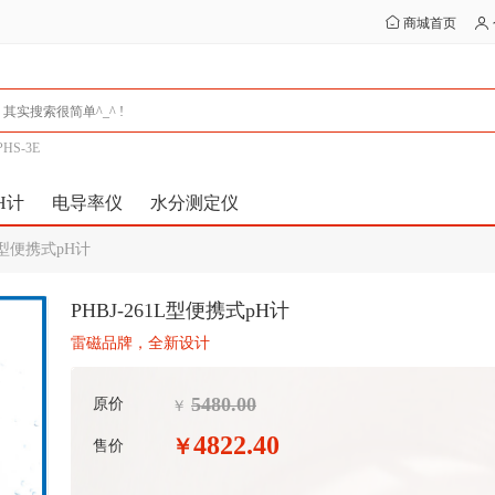
商城首页
PHS-3E
H计
电导率仪
水分测定仪
1L型便携式pH计
PHBJ-261L型便携式pH计
雷磁品牌，全新设计
5480.00
原价
￥
4822.40
￥
售价