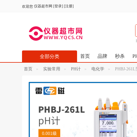
仪器超市网
[
登录
] [
注册
]
欢迎您
首页
品牌
秒杀
P
全部分类
首页
实验常用
PH计
电化学
PHBJ-26