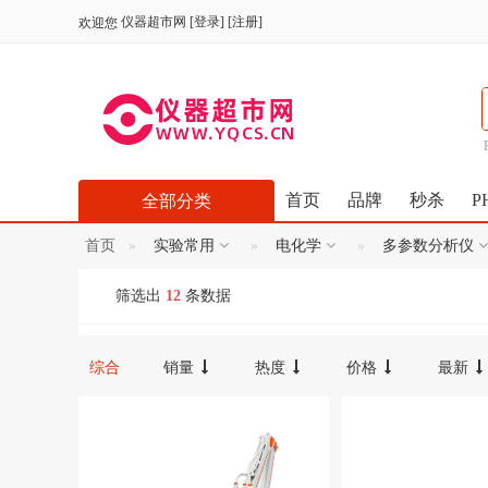
仪器超市网
[
登录
] [
注册
]
欢迎您
首页
品牌
秒杀
P
全部分类
首页
实验常用
电化学
多参数分析仪
筛选出
12
条数据
综合
销量
热度
价格
最新