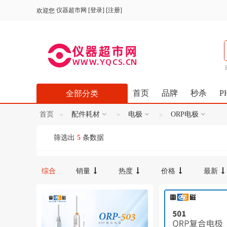
仪器超市网
[
登录
] [
注册
]
欢迎您
首页
品牌
秒杀
P
全部分类
首页
配件耗材
电极
ORP电极
筛选出
5
条数据
综合
销量
热度
价格
最新