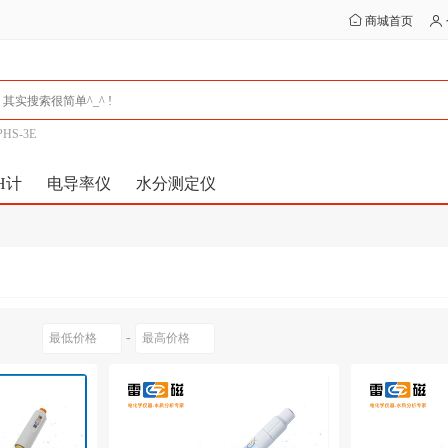
商城首页
PHS-3E
H计
电导率仪
水分测定仪
-