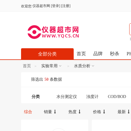
仪器超市网
[
登录
] [
注册
]
欢迎您
首页
品牌
秒杀
P
全部分类
首页
实验常用
水质分析
筛选出
50
条数据
分类
水分测定仪
浊度计
COD/BOD
综合
销量
热度
价格
最新