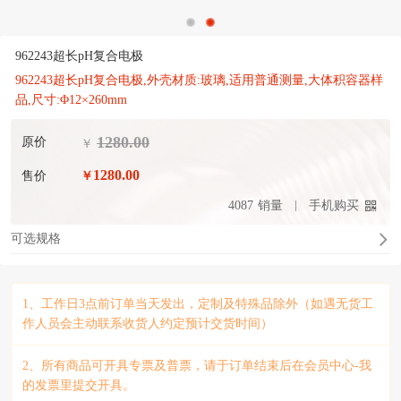
962243超长pH复合电极
962243超长pH复合电极,外壳材质:玻璃,适用普通测量,大体积容器样
品,尺寸:Φ12×260mm
1280.00
原价
￥
1280.00
售价
￥
4087
销量
手机购买
可选规格
1、工作日3点前订单当天发出，定制及特殊品除外（如遇无货工
作人员会主动联系收货人约定预计交货时间）
2、所有商品可开具专票及普票，请于订单结束后在会员中心-我
的发票里提交开具。