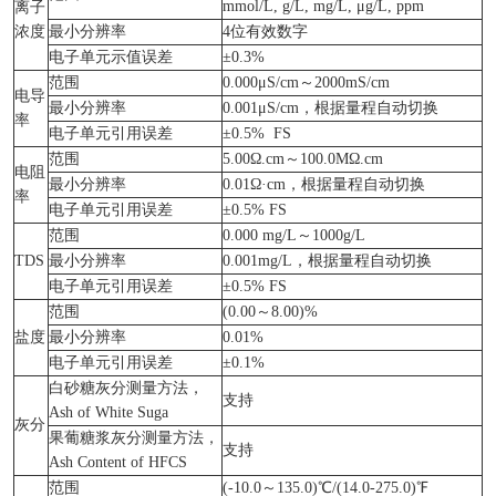
mmol/L, g/L, mg/L, μg/L, ppm
离子
浓度
最小分辨率
4位有效数字
电子单元示值误差
±0.3%
范围
0.000μS/cm～2000mS/cm
电导
最小分辨率
0.001μS/cm，根据量程自动切换
率
电子单元引用误差
±0.5% FS
范围
5.00Ω.cm～100.0MΩ.cm
电阻
最小分辨率
0.01Ω·cm，根据量程自动切换
率
电子单元引用误差
±0.5% FS
范围
0.000 mg/L～1000g/L
TDS
最小分辨率
0.001mg/L，根据量程自动切换
电子单元引用误差
±0.5% FS
范围
(0.00～8.00)%
盐度
最小分辨率
0.01%
电子单元引用误差
±0.1%
白砂糖灰分测量方法，
支持
Ash of White Suga
灰分
果葡糖浆灰分测量方法，
支持
Ash Content of HFCS
范围
(-10.0～135.0)℃/(14.0-275.0)℉