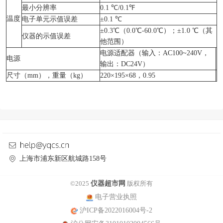
最小分辨率
0.1 ℃/0.1℉
温度
电子单元示值误差
±0.1 ℃
±0.3℃（0.0℃-60.0℃）；±1.0 ℃（其
仪器的示值误差
他范围）
电源适配器（输入：AC100~240V，
电源
输出：DC24V）
尺寸（mm），重量（kg）
220×195×68，0.95
上海市浦东新区航城路158号
©2025
仪器超市网
版权所有
电子营业执照
沪ICP备2022016004号-2