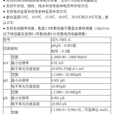
● 自动识别GB和国际标准电导溶液，支持1-5点电导电极标定
● 支持不补偿、线性、纯水补偿等多种电导率补偿方式
● 支持海水盐度补偿等多种盐度补偿方式
● 参比温度5.0℃、10.0℃、15.0℃、18.0℃、20.0℃和25.0℃可选，默
认25℃
● 支持自动频率切换，配套1.0常数电极可覆盖全量程测量（20μS/cm
以下样品建议选用0.1常数或者0.01常数电导电极测量）
型号
DZS-708T-A
pH/pX：0.001级
仪器级别
电导：0.5级
范围
(-2000.00～2000.00)mV
mV
最小分辨率
0.01 mV
电子单元示值误差
±0.03% FS或±0.1 mV
范围
(-2.000～20.000)pH
pH
最小分辨率
0.001 pH
电子单元示值误差
±0.002pH
范围
(-2.000～20.000)pX
pX
最小分辨率
0.001 pX
电子单元示值误差
±0.002 pX
( 1.00e-9～9.99e+9)，可选单位 mol/L,
范围