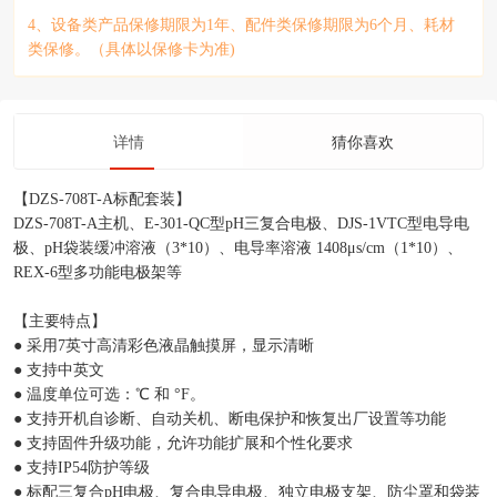
4、设备类产品保修期限为1年、配件类保修期限为6个月、耗材
类保修。（具体以保修卡为准)
详情
猜你喜欢
【DZS-708T-A标配套装】
DZS-708T-A主机、E-301-QC型pH三复合电极、DJS-1VTC型电导电
极、pH袋装缓冲溶液（3*10）、电导率溶液 1408μs/cm（1*10）、
REX-6型多功能电极架等
【主要特点】
● 采用7英寸高清彩色液晶触摸屏，显示清晰
● 支持中英文
● 温度单位可选：℃ 和 °F。
● 支持开机自诊断、自动关机、断电保护和恢复出厂设置等功能
● 支持固件升级功能，允许功能扩展和个性化要求
● 支持IP54防护等级
● 标配三复合pH电极、复合电导电极、独立电极支架、防尘罩和袋装